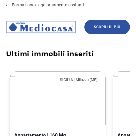
Formazione e aggiornamento costanti
SCOPRI DI PIÙ
Ultimi immobili inseriti
SICILIA | Milazzo (ME)
Appartamento | 160 Mq
Apparta