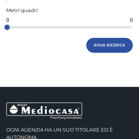
Metri quadri
0
0
OGNI AGENZIA HA UN SUO TITOLARE ED È
AUTONOMA