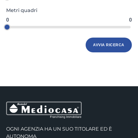
Metri quadri
0
0
OGNI AGENZIA HA UN SUO TITOLARE ED È
AUTONOMA