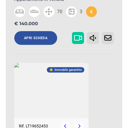
70
3
E
€ 140.000
APRI SCHEDA
Immobile garantito
Rif. LT19652453