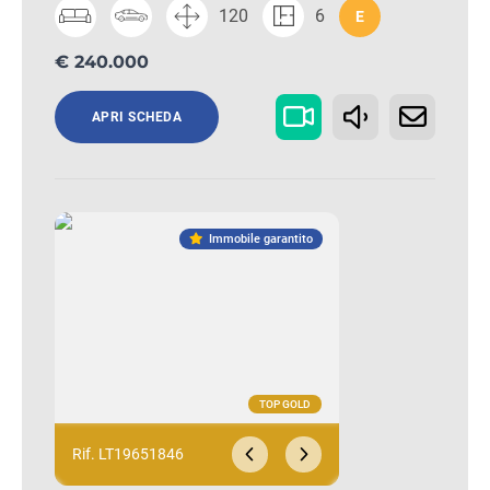
120
6
E
€ 240.000
APRI SCHEDA
Immobile garantito
Rif. LT19651846