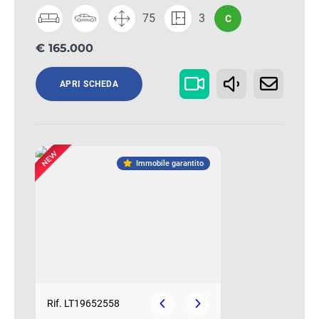
75
3
C
€ 165.000
APRI SCHEDA
Immobile garantito
Rif. LT19652558