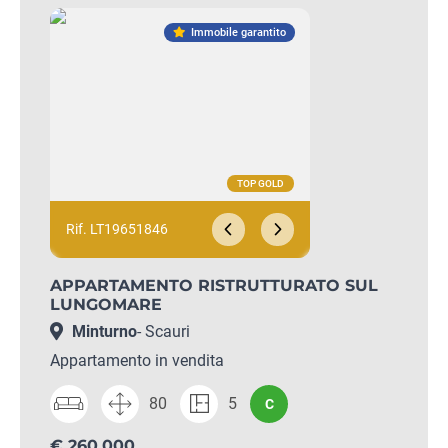
Immobile garantito
Rif. LT19651846
APPARTAMENTO RISTRUTTURATO SUL
LUNGOMARE
Minturno
- Scauri
Appartamento in vendita
80
5
C
€ 260.000