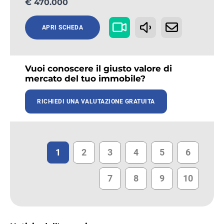
€ 470.000
APRI SCHEDA
Vuoi conoscere il giusto valore di
mercato del tuo immobile?
RICHIEDI UNA VALUTAZIONE GRATUITA
1
2
3
4
5
6
7
8
9
10