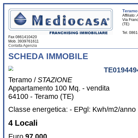
Teramo 
Affiliato:
Via Fran
(TE)
Tel. 086
Fax 0861410420
Mob. 3939761611
Contatta Agenzia
SCHEDA IMMOBILE
TE019449
Teramo /
STAZIONE
Appartamento 100 Mq. - vendita
64100 - Teramo (TE)
Classe energetica: - EPgl: Kwh/m2/anno
4 Locali
Euro
97.000