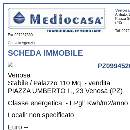
Venosa 
Affiliato:
Piazza G
(PZ)
Tel. 097
Fax 097237330
Contatta Agenzia
SCHEDA IMMOBILE
PZ099452
Venosa
Stabile / Palazzo 110 Mq. - vendita
PIAZZA UMBERTO I ,, 23 Venosa (PZ)
Classe energetica: - EPgl: Kwh/m2/anno
Locali: non specificato
Euro
--