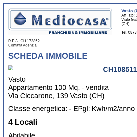
Vasto (
Affiliato:
Viale Ga
(CH)
Tel. 087
R.E.A.: CH 172862
Contatta Agenzia
SCHEDA IMMOBILE
CH108511
Vasto
Appartamento 100 Mq. - vendita
Via Ciccarone, 139 Vasto (CH)
Classe energetica: - EPgl: Kwh/m2/anno
4 Locali
Abitabile