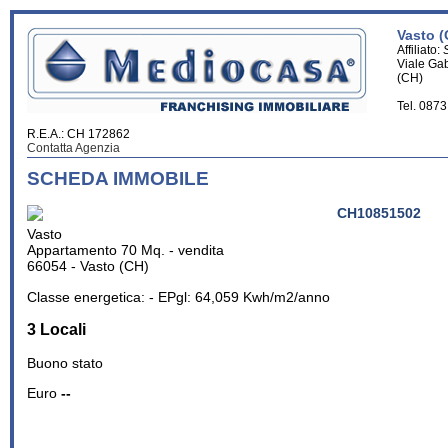
Vasto (
Affiliato:
Viale Ga
(CH)
Tel. 087
R.E.A.: CH 172862
Contatta Agenzia
SCHEDA IMMOBILE
CH10851502
Vasto
Appartamento 70 Mq. - vendita
66054 - Vasto (CH)
Classe energetica: - EPgl: 64,059 Kwh/m2/anno
3 Locali
Buono stato
Euro
--