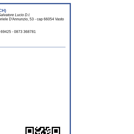
CH)
Salvatore Lucio D.I.
briele D'Annunzio, 53 - cap 66054 Vasto
3 69425 - 0873 368781