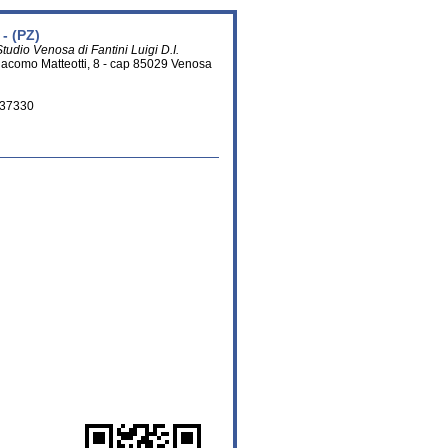
- (PZ)
Studio Venosa di Fantini Luigi D.I.
iacomo Matteotti, 8 - cap 85029 Venosa
237330