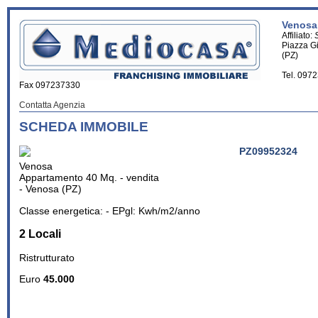
Venosa 
Affiliato:
Piazza G
(PZ)
Tel. 097
Fax 097237330
Contatta Agenzia
SCHEDA IMMOBILE
PZ09952324
Venosa
Appartamento 40 Mq. - vendita
- Venosa (PZ)
Classe energetica: - EPgl: Kwh/m2/anno
2 Locali
Ristrutturato
Euro
45.000