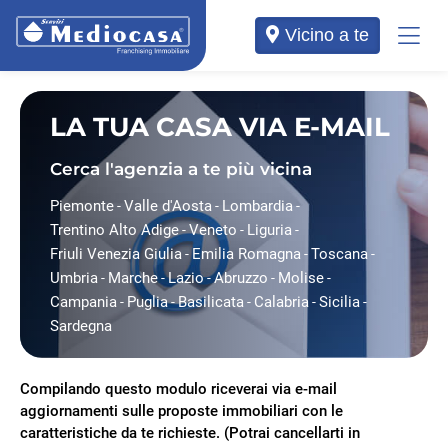
Vicino a te
LA TUA CASA VIA E-MAIL
Cerca l'agenzia a te più vicina
Piemonte
Valle d'Aosta
Lombardia
-
-
-
Trentino Alto Adige
Veneto
Liguria
-
-
-
Friuli Venezia Giulia
Emilia Romagna
Toscana
-
-
-
Umbria
Marche
Lazio
Abruzzo
Molise
-
-
-
-
-
Campania
Puglia
Basilicata
Calabria
Sicilia
-
-
-
-
-
Sardegna
Compilando questo modulo riceverai via e-mail
aggiornamenti sulle proposte immobiliari con le
caratteristiche da te richieste. (Potrai cancellarti in