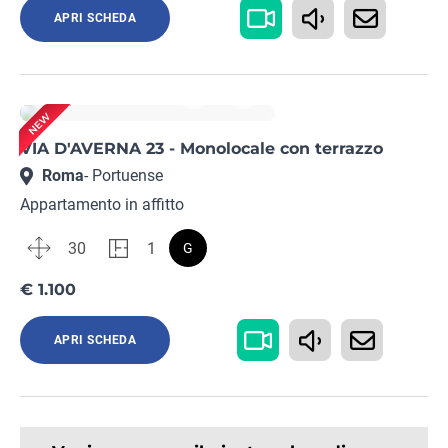
APRI SCHEDA
Rif. RM15252477
VIA D'AVERNA 23 - Monolocale con terrazzo
Roma
- Portuense
Appartamento in affitto
30
1
G
€ 1.100
APRI SCHEDA