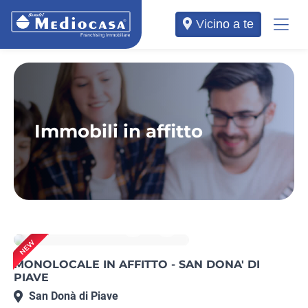
Vicino a te
Immobili in affitto
Rif. VE06152484
MONOLOCALE IN AFFITTO - SAN DONA' DI
PIAVE
San Donà di Piave