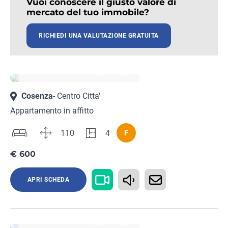
Vuoi conoscere il giusto valore di
mercato del tuo immobile?
RICHIEDI UNA VALUTAZIONE GRATUITA
Rif. CS09252474
Cosenza
- Centro Citta'
Appartamento in affitto
110
4
F
€ 600
APRI SCHEDA
Rif. FI05152468