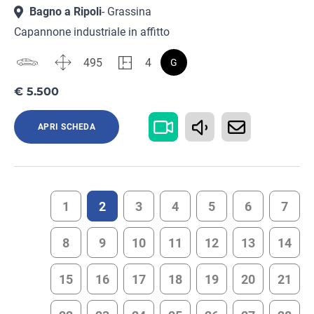
Bagno a Ripoli
- Grassina
Capannone industriale in affitto
495
4
G
€ 5.500
APRI SCHEDA
1
2
3
4
5
6
7
8
9
10
11
12
13
14
15
16
17
18
19
20
21