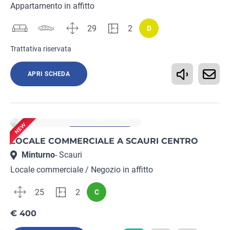
Appartamento in affitto
29
2
D
Trattativa riservata
APRI SCHEDA
Rif. LT19652482
Immobile garantito
LOCALE COMMERCIALE A SCAURI CENTRO
Minturno
- Scauri
Locale commerciale / Negozio in affitto
25
2
C
€ 400