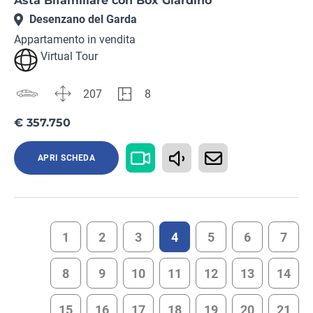
Asta Bifamiliare con Box Giardino
Desenzano del Garda
Appartamento in vendita
Virtual Tour
207
8
€ 357.750
APRI SCHEDA
1
2
3
4
5
6
7
8
9
10
11
12
13
14
15
16
17
18
19
20
21