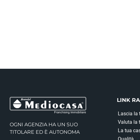
LINK RA
Lascia la 
Valuta la
OGNI AGENZIA HA UN SUO
La tua cas
TITOLARE ED È AUTONOMA
Qualità