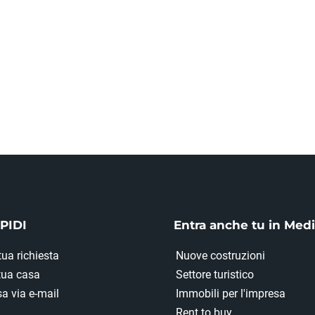
PIDI
Entra anche tu in Med
tua richiesta
Nuove costruzioni
 tua casa
Settore turistico
a via e-mail
Immobili per l'impresa
Rent to buy