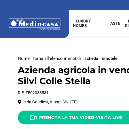
LUXURY
ASTE
HOMES
R
Home
torna all'elenco immobili
scheda immobile
Azienda agricola in ven
Silvi Colle Stella
RIF: TE02038581
c.da Gaudiosi, 6 - cap Silvi (TE)
PRENOTA LA TUA VIDEO-VISITA LIVE