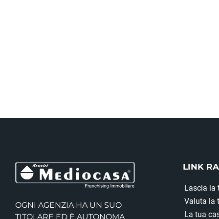
LINK RA
Lascia la 
Valuta la
OGNI AGENZIA HA UN SUO
La tua cas
TITOLARE ED È AUTONOMA