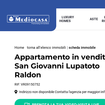
LUXURY
ASTE
HOMES
R
Home
torna all'elenco immobili
scheda immobile
Appartamento in vendit
San Giovanni Lupatoto
Raldon
RIF: VR09150752
Indirizzo non disponibile Contatta l'agenzia per maggiori in
PRENOTA LA TUA VIDEO-VISITA LIVE