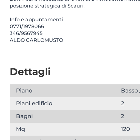
posizione strategica di Scauri.
Info e appuntamenti
0771/1978066
346/9567945
ALDO CARLOMUSTO
Dettagli
Piano
Basso /
Piani edificio
2
Bagni
2
Mq
120