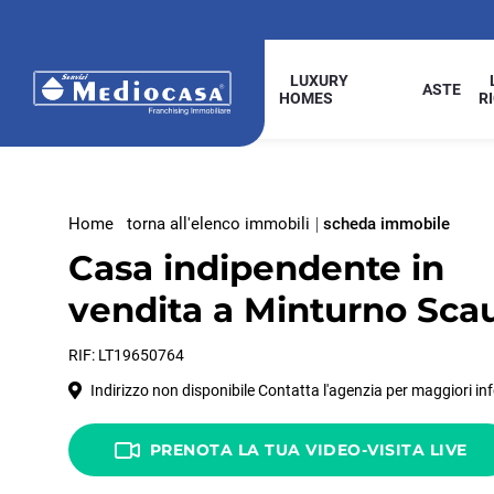
LUXURY
ASTE
HOMES
R
Home
torna all'elenco immobili
scheda immobile
Casa indipendente in
vendita a Minturno Scau
RIF: LT19650764
Indirizzo non disponibile Contatta l'agenzia per maggiori in
PRENOTA LA TUA VIDEO-VISITA LIVE