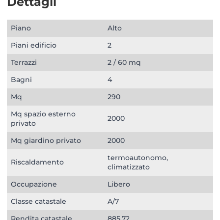
Dettagli
Piano
Alto
Piani edificio
2
Terrazzi
2 / 60 mq
Bagni
4
Mq
290
Mq spazio esterno
2000
privato
Mq giardino privato
2000
termoautonomo,
Riscaldamento
climatizzato
Occupazione
Libero
Classe catastale
A/7
Rendita catastale
885,72