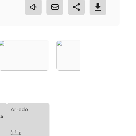
Arredo
ta