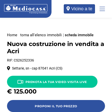
Vicino a te
Home
torna all'elenco immobili
scheda immobile
Nuova costruzione in vendita a
Acri
RIF: CS26252336
Settarie, sn - cap 87041 Acri (CS)
PRENOTA LA TUA VIDEO-VISITA LIVE
€
125.000
PROPONI IL TUO PREZZO